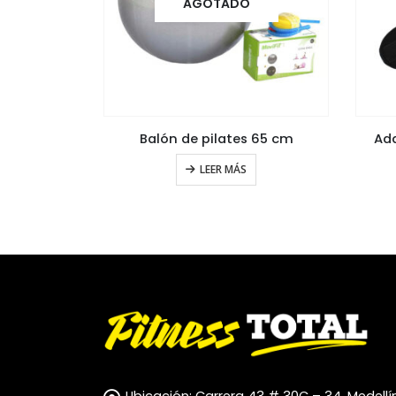
AGOTADO
Grip Tensor de mano con contador
Balón de pilates 65 cm
Ada
LEER MÁS
RITO
Ubicación:
Carrera 43 # 30C – 34. Medellín