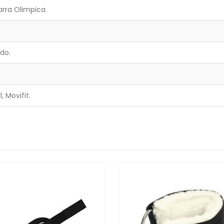
rra Olimpica.
ido.
, Movifit.