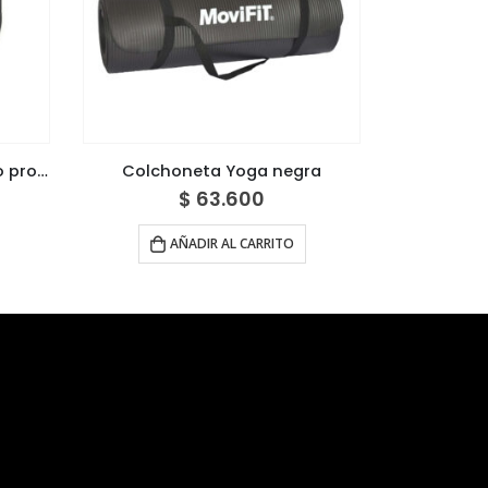
Adaptación Arnés de tobillo profesional premium
Colchoneta Yoga negra
$
63.600
AÑADIR AL CARRITO
A