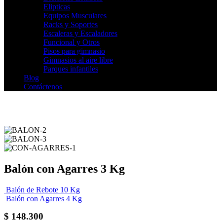
Elipticas
Equipos Musculares
Racks y Soportes
Escaleras y Escaladores
Funcional y Otros
Pisos para gimnasio
Gimnasios al aire libre
Parques infantiles
Blog
Contáctenos
Balón con Agarres 3 Kg
Balón de Rebote 10 Kg
Balón con Agarres 4 Kg
$
148.300