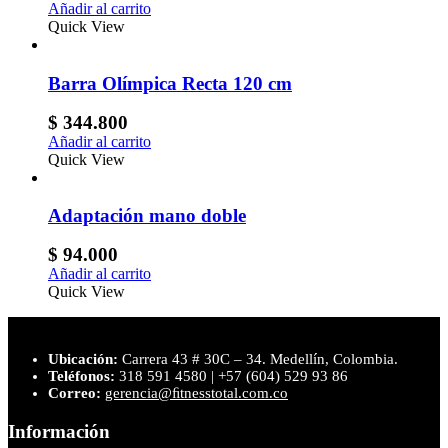
Añadir al carrito
Quick View
Barra Olímpica Recta 120 cm
$
344.800
Añadir al carrito
Quick View
Adaptación mano doble
$
94.000
Añadir al carrito
Quick View
Ubicación:
Carrera 43 # 30C – 34. Medellín, Colombia.
Teléfonos:
318 591 4580 | +57 (604) 529 93 86
Correo:
gerencia@ﬁtnesstotal.com.co
Información