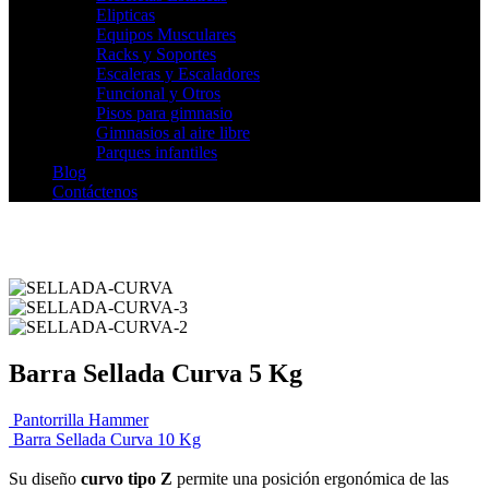
Elipticas
Equipos Musculares
Racks y Soportes
Escaleras y Escaladores
Funcional y Otros
Pisos para gimnasio
Gimnasios al aire libre
Parques infantiles
Blog
Contáctenos
Barra Sellada Curva 5 Kg
Pantorrilla Hammer
Barra Sellada Curva 10 Kg
Su diseño
curvo tipo Z
permite una posición ergonómica de las