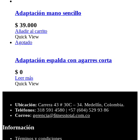
Adaptación mano sencillo
$
39.000
Añadir al carrito
Quick View
Agotado
Adaptación espalda con agarres corta
$
0
Leer más
Quick View
Ubicación:
Carrera 43 # 30C – 34. Medellín, Colombia.
Teléfonos:
318 591 4580 | +57 (604) 529 93 86
Correo:
gerencia@ﬁtnesstotal.com.co
Información
Términos y condiciones