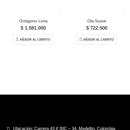
Octágono Lona
Ola Suave
$
1.581.000
$
722.500
AÑADIR AL CARRITO
AÑADIR AL CARRITO
Ubicación:
Carrera 43 # 30C – 34. Medellín, Colombia.