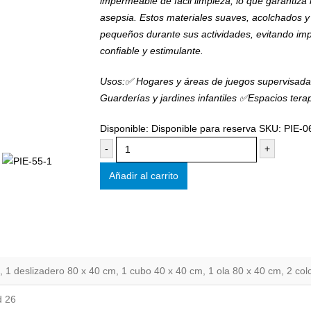
impermeable de fácil limpieza, lo que garantiza 
asepsia. Estos materiales suaves, acolchados 
pequeños durante sus actividades, evitando imp
confiable y estimulante.
Usos:✅ Hogares y áreas de juegos supervisad
Guarderías y jardines infantiles ✅Espacios tera
Disponible:
Disponible para reserva
SKU:
PIE-0
-
+
Añadir al carrito
, 1 deslizadero 80 x 40 cm, 1 cubo 40 x 40 cm, 1 ola 80 x 40 cm, 2 col
d 26