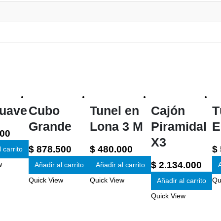
Suave
Cubo
Tunel en
Cajón
T
Grande
Lona 3 M
Piramidal
E
00
X3
$
878.500
$
480.000
$
 carrito
$
2.134.000
w
Añadir al carrito
Añadir al carrito
A
Quick View
Quick View
Qu
Añadir al carrito
Quick View