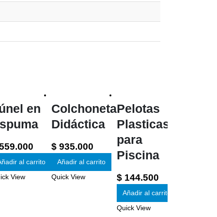
únel en
Colchoneta
Pelotas
spuma
Didáctica
Plasticas
para
559.000
$
935.000
Piscina
Recreo
ñadir al carrito
Añadir al carrito
$
144.500
ick View
Quick View
$
200.00
Añadir al carrito
Añadir al ca
Quick View
Quick View