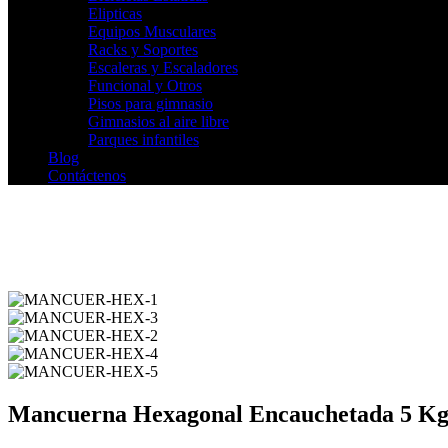
Elipticas
Equipos Musculares
Racks y Soportes
Escaleras y Escaladores
Funcional y Otros
Pisos para gimnasio
Gimnasios al aire libre
Parques infantiles
Blog
Contáctenos
Mancuerna Hexagonal Encauchetada 5 K