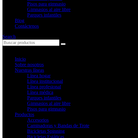
Pisos para gimnasio
Gimnasios al aire libre
Parques infantiles
Blog
Contáctenos
Search
Inicio
Sobre nosotros
Nuestras líneas
Línea hogar
Línea institucional
Línea profesional
Línea médica
Parques infantiles
Gimnasios al aire libre
Pisos para gimnasio
Productos
Accesorios
Caminadoras y Bandas de Trote
Bicicletas Spinning
Bicicletas Estáticas