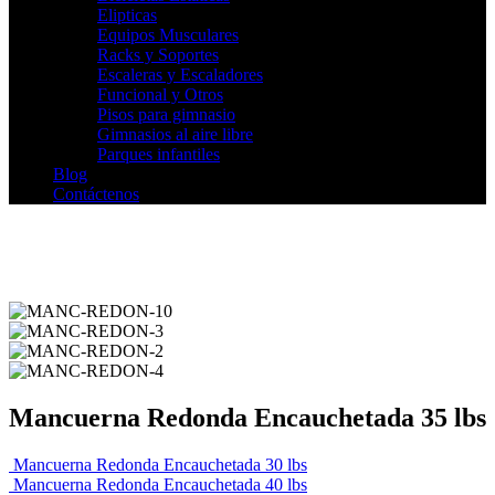
Elipticas
Equipos Musculares
Racks y Soportes
Escaleras y Escaladores
Funcional y Otros
Pisos para gimnasio
Gimnasios al aire libre
Parques infantiles
Blog
Contáctenos
Mancuerna Redonda Encauchetada 35 lbs
Mancuerna Redonda Encauchetada 30 lbs
Mancuerna Redonda Encauchetada 40 lbs