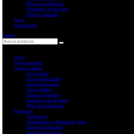
Pisos para gimnasio
Gimnasios al aire libre
Parques infantiles
Blog
Contáctenos
Search
Inicio
Sobre nosotros
Nuestras líneas
Línea hogar
Línea institucional
Línea profesional
Línea médica
Parques infantiles
Gimnasios al aire libre
Pisos para gimnasio
Productos
Accesorios
Caminadoras y Bandas de Trote
Bicicletas Spinning
Bicicletas Estáticas