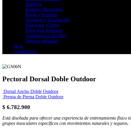
Elipticas
Equipos Musculares
Racks y Soportes
Escaleras y Escaladores
Funcional y Otros
Pisos para gimnasio
Gimnasios al aire libre
Parques infantiles
Blog
Contáctenos
Pectoral Dorsal Doble Outdoor
Dorsal Ancho Doble Outdoor
Prensa de Pierna Doble Outdoor
$
6.782.900
Está diseñada para ofrecer una experiencia de entrenamiento físico int
grupos musculares específicos con movimientos naturales y seguros.