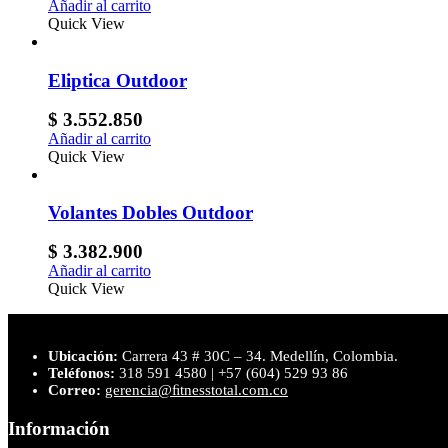
Añadir al carrito
Quick View
Eliptica Outdoor
$
3.552.850
Añadir al carrito
Quick View
Volantes Dobles Outdoor
$
3.382.900
Añadir al carrito
Quick View
Ubicación:
Carrera 43 # 30C – 34. Medellín, Colombia.
Teléfonos:
318 591 4580 | +57 (604) 529 93 86
Correo:
gerencia@ﬁtnesstotal.com.co
Información