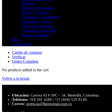
Elipticas
Equipos Musculares
Racks y Soportes
Escaleras y Escaladores
Funcional y Otros
Pisos para gimnasio
Gimnasios al aire libre
Parques infantiles
Blog
Contáctenos
Carrito de compras
Verificar
Orden Completa
No products added to the cart
Volver a la tienda
Ubicación:
Carrera 43 # 30C – 34. Medellín, Colombia.
Teléfonos:
318 591 4580 | +57 (604) 529 93 86
Correo:
gerencia@ﬁtnesstotal.com.co