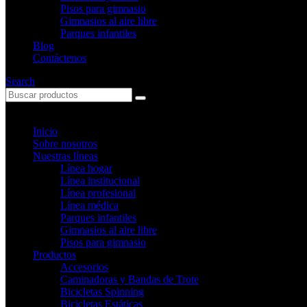
Pisos para gimnasio
Gimnasios al aire libre
Parques infantiles
Blog
Contáctenos
Search
Inicio
Sobre nosotros
Nuestras líneas
Línea hogar
Línea institucional
Línea profesional
Línea médica
Parques infantiles
Gimnasios al aire libre
Pisos para gimnasio
Productos
Accesorios
Caminadoras y Bandas de Trote
Bicicletas Spinning
Bicicletas Estáticas