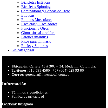
Bicicletas Estáticas
Bicicletas Spinning
Caminadoras y Bandas de Trote
Elipticas
Equipos Musculares
Escaleras y Escaladores
Funcional y Otros
Gimnasios al aire libre
Parques infantiles
Pisos para gimnasio
Racks y Soportes
Sin categorizar
Ubicación:
Carrera 43 # 30C – 34. Medellín, Colombia.
Teléfonos:
318 591 4580 | +57 (604) 529 93 86
Correo:
gerencia@ﬁtnesstotal.com.co
Información
Términos y condiciones
Política de privacidad
Facebook
Instagram