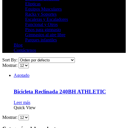
Elipticas
Equipos Musculares
Racks y Soportes
Escaleras y Escaladores
Funcional y Otros
Pisos para gimnasio
Gimnasios al aire libre
Parques infantiles
Blog
Contáctenos
Sort By:
Mostrar:
Agotado
Bicicleta Reclinada 240BH ATHLETIC
Leer más
Quick View
Mostrar: