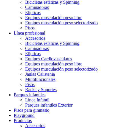
Bicicletas estáticas y Spinning
Caminadoras
Elípticas
Equipos musculación peso libre
Equipos musculación peso selectorizado
Pisos
Línea profesional
Accesorios
Bicicletas estáticas y Spinning
Caminadoras
Elípticas
Equipos Cardiovasculares
Equipos musculación peso libre
Equipos musculación peso selectorizado
Jaulas Calistenia
Multifuncionales
Pisos
Racks y Soportes
Parques infantiles
Linea Infantil
Parques infantiles Exterior
Pisos para gimnasio
Playground
Productos
Accesorios