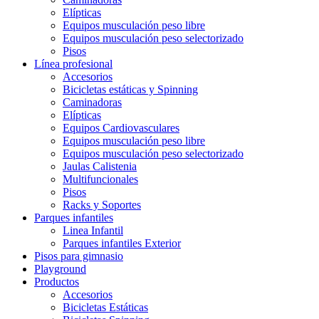
Elípticas
Equipos musculación peso libre
Equipos musculación peso selectorizado
Pisos
Línea profesional
Accesorios
Bicicletas estáticas y Spinning
Caminadoras
Elípticas
Equipos Cardiovasculares
Equipos musculación peso libre
Equipos musculación peso selectorizado
Jaulas Calistenia
Multifuncionales
Pisos
Racks y Soportes
Parques infantiles
Linea Infantil
Parques infantiles Exterior
Pisos para gimnasio
Playground
Productos
Accesorios
Bicicletas Estáticas