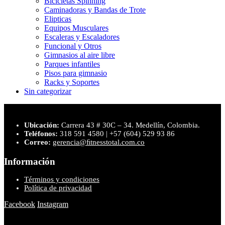
Bicicletas Spinning
Caminadoras y Bandas de Trote
Elipticas
Equipos Musculares
Escaleras y Escaladores
Funcional y Otros
Gimnasios al aire libre
Parques infantiles
Pisos para gimnasio
Racks y Soportes
Sin categorizar
Ubicación:
Carrera 43 # 30C – 34. Medellín, Colombia.
Teléfonos:
318 591 4580 | +57 (604) 529 93 86
Correo:
gerencia@ﬁtnesstotal.com.co
Información
Términos y condiciones
Política de privacidad
Facebook
Instagram