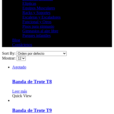
Elipticas
Equipos Musculares
Racks y Soportes
Escaleras y Escaladores
Funcional y Otros
Pisos para gimnasio
Gimnasios al aire libre
Parques infantiles
Blog
Contáctenos
Sort By:
Mostrar:
Agotado
Banda de Trote T8
Leer más
Quick View
Banda de Trote T9