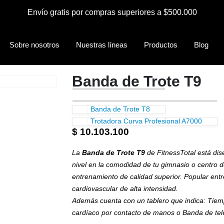
Envío gratis por compras superiores a $500.000
Sobre nosotros
Nuestras líneas
Productos
Blog
Banda de Trote T9
Banda de Trote T8
Trotadora Curva Profesional A7000
$
10.103.100
La
Banda de Trote T9
de FitnessTotal está dise
nivel en la comodidad de tu gimnasio o centro d
entrenamiento de calidad superior. Popular en
cardiovascular de alta intensidad.
Además cuenta con un tablero que indica: Tiempo,
cardíaco por contacto de manos o Banda de tele