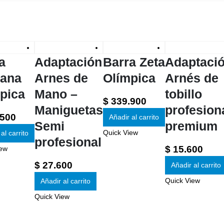
a
Adaptación
Barra Zeta
Adaptaci
ana
Arnes de
Olímpica
Arnés de
pica
Mano –
tobillo
$
339.900
Maniguetas
profesion
500
Añadir al carrito
Semi
premium
Quick View
al carrito
profesional
$
15.600
iew
$
27.600
Añadir al carrito
Quick View
Añadir al carrito
Quick View