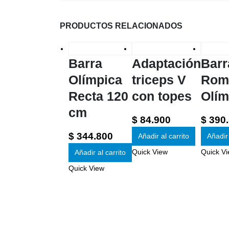
PRODUCTOS RELACIONADOS
Barra
Adaptación
Barr
Olímpica
triceps V
Rom
Recta 120
con topes
Olím
cm
$
84.900
$
390.
$
344.800
Añadir al carrito
Añadir 
Quick View
Quick V
Añadir al carrito
Quick View