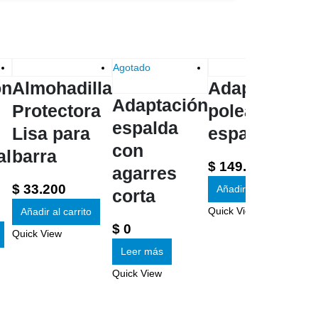
Agotado
ón
Almohadilla
Adaptación
Adaptación
Protectora
polea
espalda
Lisa para
espalda
con
al
barra
$
149.000
agarres
$
33.200
Añadir al carrito
corta
Quick View
Añadir al carrito
$
0
Quick View
Leer más
A
Quick View
p
$