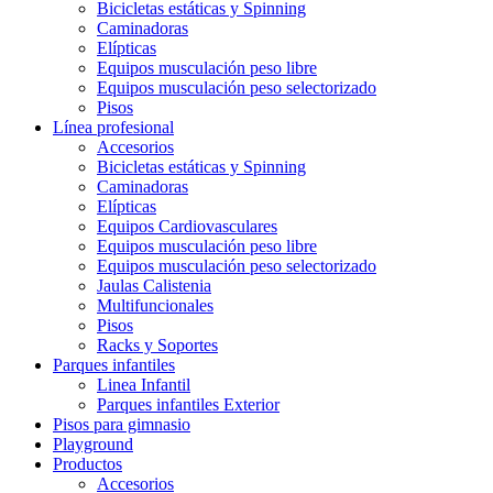
Bicicletas estáticas y Spinning
Caminadoras
Elípticas
Equipos musculación peso libre
Equipos musculación peso selectorizado
Pisos
Línea profesional
Accesorios
Bicicletas estáticas y Spinning
Caminadoras
Elípticas
Equipos Cardiovasculares
Equipos musculación peso libre
Equipos musculación peso selectorizado
Jaulas Calistenia
Multifuncionales
Pisos
Racks y Soportes
Parques infantiles
Linea Infantil
Parques infantiles Exterior
Pisos para gimnasio
Playground
Productos
Accesorios