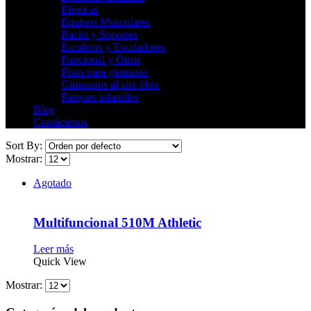
Elipticas
Equipos Musculares
Racks y Soportes
Escaleras y Escaladores
Funcional y Otros
Pisos para gimnasio
Gimnasios al aire libre
Parques infantiles
Blog
Contáctenos
Sort By:
Mostrar:
Agotado
Multifuncional 510M Athletic
Leer más
Quick View
Mostrar: