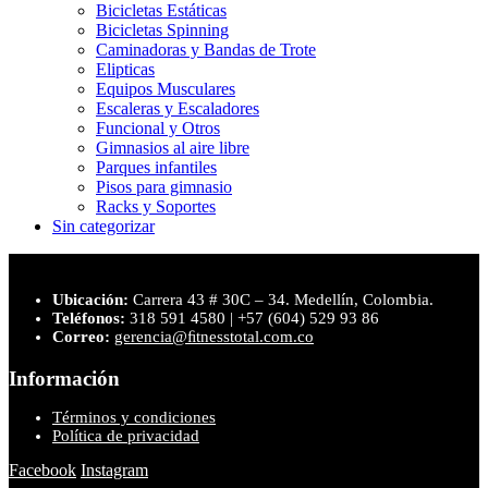
Bicicletas Estáticas
Bicicletas Spinning
Caminadoras y Bandas de Trote
Elipticas
Equipos Musculares
Escaleras y Escaladores
Funcional y Otros
Gimnasios al aire libre
Parques infantiles
Pisos para gimnasio
Racks y Soportes
Sin categorizar
Ubicación:
Carrera 43 # 30C – 34. Medellín, Colombia.
Teléfonos:
318 591 4580 | +57 (604) 529 93 86
Correo:
gerencia@ﬁtnesstotal.com.co
Información
Términos y condiciones
Política de privacidad
Facebook
Instagram