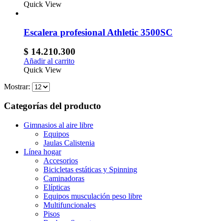
Quick View
Escalera profesional Athletic 3500SC
$
14.210.300
Añadir al carrito
Quick View
Mostrar:
Categorías del producto
Gimnasios al aire libre
Equipos
Jaulas Calistenia
Línea hogar
Accesorios
Bicicletas estáticas y Spinning
Caminadoras
Elípticas
Equipos musculación peso libre
Multifuncionales
Pisos