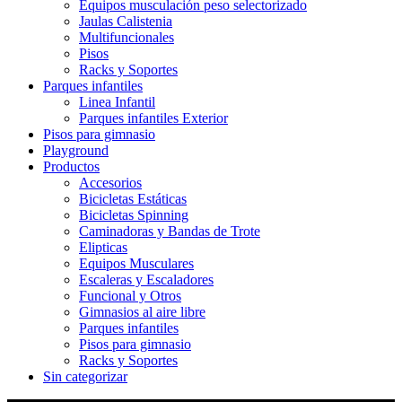
Equipos musculación peso selectorizado
Jaulas Calistenia
Multifuncionales
Pisos
Racks y Soportes
Parques infantiles
Linea Infantil
Parques infantiles Exterior
Pisos para gimnasio
Playground
Productos
Accesorios
Bicicletas Estáticas
Bicicletas Spinning
Caminadoras y Bandas de Trote
Elipticas
Equipos Musculares
Escaleras y Escaladores
Funcional y Otros
Gimnasios al aire libre
Parques infantiles
Pisos para gimnasio
Racks y Soportes
Sin categorizar