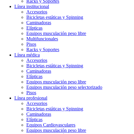
Racks y Soportes
Línea institucional
Accesorios
Bicicletas estáticas y Spinning
Caminadoras
Elípticas
Equipos musculación peso libre
Multifuncionales
Pisos
Racks y Soportes
Línea médica
Accesorios
Bicicletas estáticas y Spinning
Caminadoras
Elípticas
Equipos musculación peso libre
Equipos musculación peso selectorizado
Pisos
Línea profesional
Accesorios
Bicicletas estáticas y Spinning
Caminadoras
Elípticas
Equipos Cardiovasculares
Equipos musculación peso libre