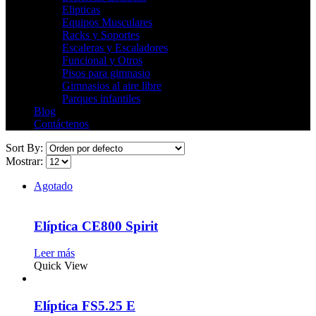
Elipticas
Equipos Musculares
Racks y Soportes
Escaleras y Escaladores
Funcional y Otros
Pisos para gimnasio
Gimnasios al aire libre
Parques infantiles
Blog
Contáctenos
Sort By:
Mostrar:
Agotado
Elíptica CE800 Spirit
Leer más
Quick View
Elíptica FS5.25 E