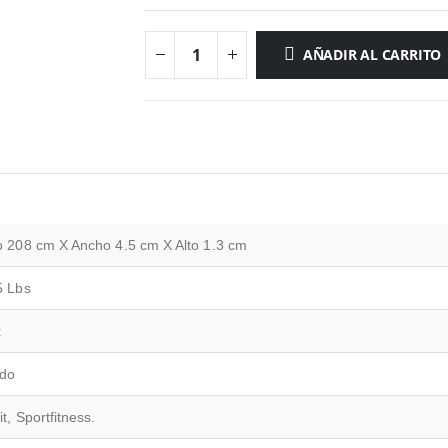
AÑADIR AL CARRITO
o 208 cm X Ancho 4.5 cm X Alto 1.3 cm
5 Lbs
x
do
it, Sportfitness.