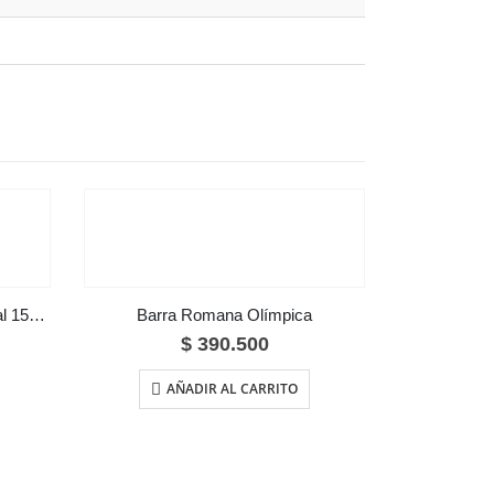
Barra Olímpica Semi-Profesional 150 cm
Barra Romana Olímpica
$
390.500
AÑADIR AL CARRITO