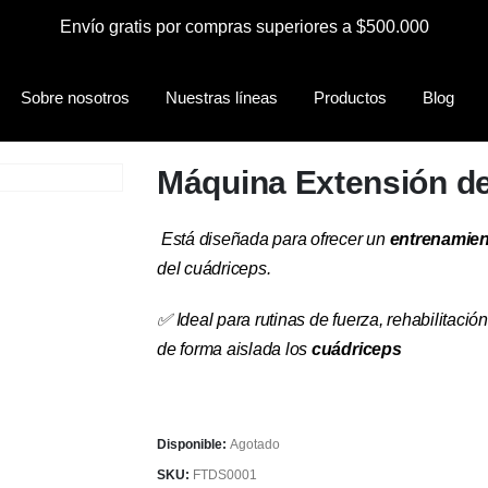
Envío gratis por compras superiores a $500.000
Sobre nosotros
Nuestras líneas
Productos
Blog
Máquina Extensión de
Está diseñada para ofrecer un
entrenamien
del cuádriceps.
✅ Ideal para rutinas de fuerza, rehabilitació
de forma aislada los
cuádriceps
Disponible:
Agotado
SKU:
FTDS0001