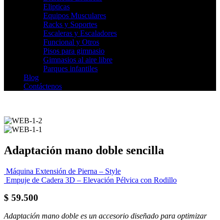
Elipticas
Equipos Musculares
Racks y Soportes
Escaleras y Escaladores
Funcional y Otros
Pisos para gimnasio
Gimnasios al aire libre
Parques infantiles
Blog
Contáctenos
Adaptación mano doble sencilla
Máquina Extensión de Pierna – Style
Empuje de Cadera 3D – Elevación Pélvica con Rodillo
$
59.500
Adaptación mano doble es un accesorio diseñado para optimizar